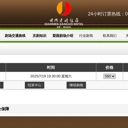
24小时订票热线：010
剧场交通路线
京剧知识
梨园剧场介绍
行业新闻
联系我们
时间
价格
2025/7/19 19:30:00 星期六
车
结算中心
继续购物
全保障