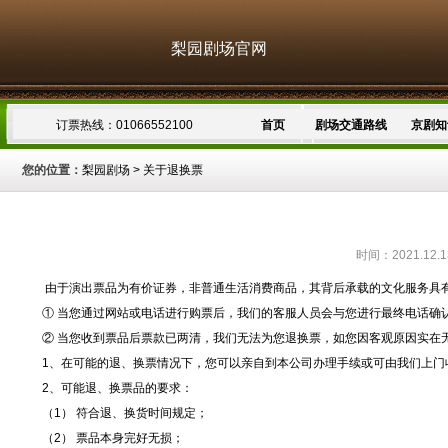
梨园剧场官网
订票热线：01066552100
首页
剧场交通路线
京剧知
您的位置：
梨园剧场
>
关于退换票
时间：2021.12.
由于演出票品为有价证券，非普通生活消费商品，其背后承载的文化服务具
① 当您通过网站或电话进行购票后，我们的客服人员会与您进行最终电话确
② 当您收到票品后票款已两清，我们无法为您退换票，如您因客观原因实在
1、在可能的退、换票情况下，您可以亲自到本公司办理手续或可由我们上门
2、可能退、换票品的要求：
（1） 符合退、换货时间规定；
（2） 票品本身完好无损；