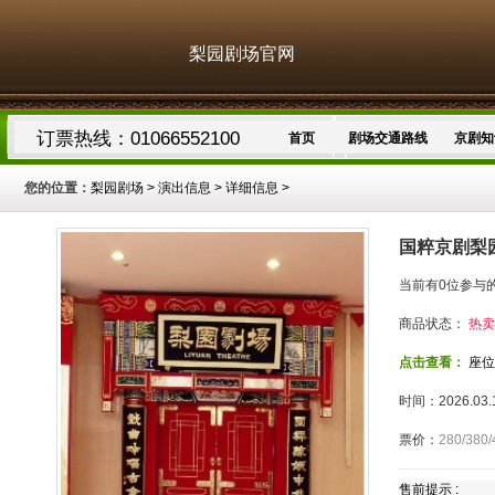
梨园剧场官网
订票热线：01066552100
首页
剧场交通路线
京剧知
您的位置：
梨园剧场
>
演出信息
> 详细信息 >
国粹京剧梨
当前有0位参与
商品状态：
热卖
点击查看：
座位
时间：2026.03.1
票价：
280/380/
售前提示 :