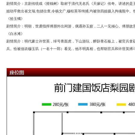
剧情简介：京剧传统戏《摇钱树》取材于清代无名氏《天缘记》传奇。讲述的是玉
姐劫牢救出崔文瑞,包拯往查,令杨文广,穆桂英等缉捕,均被张四姐摄入拘魂瓶中。
《拾玉镯》
剧情简介：明朝，世袭指挥傅朋外出闲游，偶遇孙玉姣，二人一见倾心。傅朋故
《白水滩》
剧情简介：明代豪士许世英，绰号青面虎，下山游玩，醉卧青石板上，被官兵拿
兵。恰被佃农穆玉玑（一名十一郎）看见，他不明真相，也帮助官兵和许世英搏