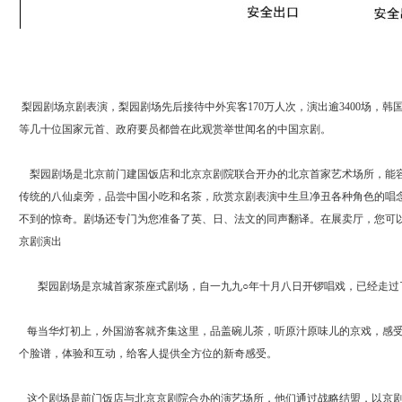
梨园剧场京剧表演，梨园剧场先后接待中外宾客170万人次，演出逾3400场，
等几十位国家元首、政府要员都曾在此观赏举世闻名的中国京剧。
梨园剧场是北京前门建国饭店和北京京剧院联合开办的北京首家艺术场所，能容纳
传统的八仙桌旁，品尝中国小吃和名茶，欣赏京剧表演中生旦净丑各种角色的唱
不到的惊奇。剧场还专门为您准备了英、日、法文的同声翻译。在展卖厅，您可
京剧演出
梨园剧场是京城首家茶座式剧场，自一九九○年十月八日开锣唱戏，已经走过
每当华灯初上，外国游客就齐集这里，品盖碗儿茶，听原汁原味儿的京戏，感受
个脸谱，体验和互动，给客人提供全方位的新奇感受。
这个剧场是前门饭店与北京京剧院合办的演艺场所，他们通过战略结盟，以京剧