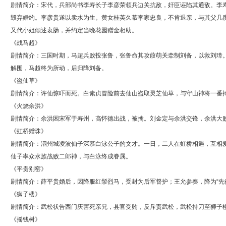
剧情简介：宋代，兵部尚书李寿长子李彦荣领兵边关抗敌，奸臣诬陷其通敌。李
毁弃婚约。李彦贵遂以卖水为生。黄女桂英久慕李家忠良，不肯退亲，与其父几
又代小姐倾述衷肠，并约定当晚花园赠金相助。
《战马超》
剧情简介：三国时期，马超兵败投张鲁，张鲁命其攻葭萌关牵制刘备，以救刘璋
解围，马超终为所动，后归降刘备。
《盗仙草》
剧情简介：许仙惊吓而死。白素贞冒险前去仙山盗取灵芝仙草，与守山神将一番
《火烧余洪》
剧情简介：余洪困宋军于寿州，高怀德出战，被擒。刘金定与余洪交锋，余洪大
《虹桥赠珠》
剧情简介：泗州城凌波仙子深慕白泳公子的文才。一日，二人在虹桥相遇，互相
仙子率众水族战败二郎神，与白泳终成眷属。
《平贵别窑》
剧情简介：薛平贵婚后，因降服红鬃烈马，受封为后军督护；王允参奏，降为“先
《狮子楼》
剧情简介：武松状告西门庆害死亲兄，县官受贿，反斥责武松，武松持刀至狮子
《摇钱树》