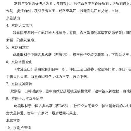
刘邦与项羽约好鸿沟为界，各自罢兵。韩信命李左车诈降项羽，诓项羽进兵。
作别。虞姬自刎，项羽杀出重围，迷路至乌江，以无面见江东父老，自刎。
京剧演出
4、京剧天女散花
释迦因维摩居士在毗耶难大成献身，有病，命文殊师利率诸菩萨弟子前往问疾
女至，乃散花复命。
5、京剧闹龙宫
此剧取材于中国古典名著《西游记》。猴王孙悟空聚义花果山，下海见龙王，
6、京剧水漫金山
《水漫金山》是白蛇传剧目中一折。许仙上金山进香，被法海扣留，多日不还
召来天兵天将。白素贞因有孕，体力不支，败退下来。
7、京剧火神阻路
此剧是一出神话故事，剧中白猿欲赴蟠桃园摘桃救母，途中被火神拦挡，白猿
9、京剧十八罗汉斗悟空
此剧取材于中国古典名著《西游记》。孙悟空大闹天空，被送进老君的八卦炉
空大显神通、智斗十八罗汉，最后返回花果山。
北京京剧
10、京剧拾玉镯