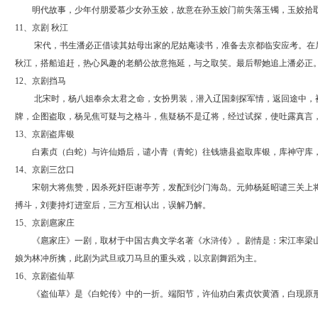
明代故事，少年付朋爱慕少女孙玉姣，故意在孙玉姣门前失落玉镯，玉姣拾取
11、京剧 秋江
宋代，书生潘必正借读其姑母出家的尼姑庵读书，准备去京都临安应考。在尼
秋江，搭船追赶，热心风趣的老艄公故意拖延，与之取笑。最后帮她追上潘必正
12、京剧挡马
北宋时，杨八姐奉佘太君之命，女扮男装，潜入辽国刺探军情，返回途中，被
牌，企图盗取，杨见焦可疑与之格斗，焦疑杨不是辽将，经过试探，使吐露真言
13、京剧盗库银
白素贞（白蛇）与许仙婚后，谴小青（青蛇）往钱塘县盗取库银，库神守库
14、京剧三岔口
宋朝大将焦赞，因杀死奸臣谢亭芳，发配到沙门海岛。元帅杨延昭谴三关上将
搏斗，刘妻持灯进室后，三方互相认出，误解乃解。
15、京剧扈家庄
《扈家庄》一剧，取材于中国古典文学名著《水浒传》。剧情是：宋江率梁山
娘为林冲所擒，此剧为武旦或刀马旦的重头戏，以京剧舞蹈为主。
16、京剧盗仙草
《盗仙草》是《白蛇传》中的一折。端阳节，许仙劝白素贞饮黄酒，白现原形