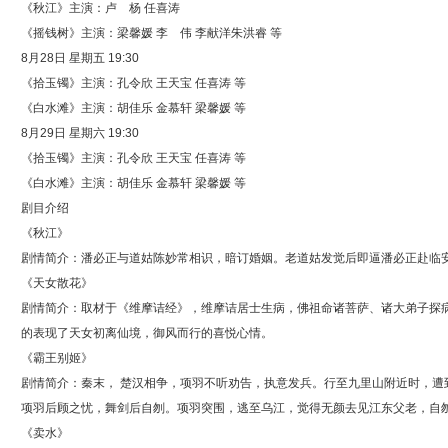
《秋江》主演：卢 杨 任喜涛
《摇钱树》主演：梁馨媛 李 伟 李献洋朱洪睿 等
8月28日 星期五 19:30
《拾玉镯》主演：孔令欣 王天宝 任喜涛 等
《白水滩》主演：胡佳乐 金慕轩 梁馨媛 等
8月29日 星期六 19:30
《拾玉镯》主演：孔令欣 王天宝 任喜涛 等
《白水滩》主演：胡佳乐 金慕轩 梁馨媛 等
剧目介绍
《秋江》
剧情简介：潘必正与道姑陈妙常相识，暗订婚姻。老道姑发觉后即逼潘必正赴临
《天女散花》
剧情简介：取材于《维摩诘经》，维摩诘居士生病，佛祖命诸菩萨、诸大弟子探
的表现了天女初离仙境，御风而行的喜悦心情。
《霸王别姬》
剧情简介：秦末， 楚汉相争，项羽不听劝告，执意发兵。行至九里山附近时，
项羽后顾之忧，舞剑后自刎。项羽突围，逃至乌江，觉得无颜去见江东父老，自
《卖水》