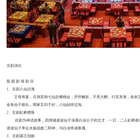
京剧演出
梨 园 剧 场 剧 目
1、京剧八仙过海
王母寿宴，吕洞宾协七仙赴蟠桃会，开怀畅饮，不觉大醉。行至东海，各执宝
金鱼仙子赔礼，两家言归于好，八仙始得过海。
2、京剧虹桥赠珠
此剧为神话故事，四洲城凌波仙子深慕白泳公子的文才，一日，二人虹桥相遇
凌波仙子率众水族战败二郎神，与白泳终成眷属。
3、京剧霸王别姬