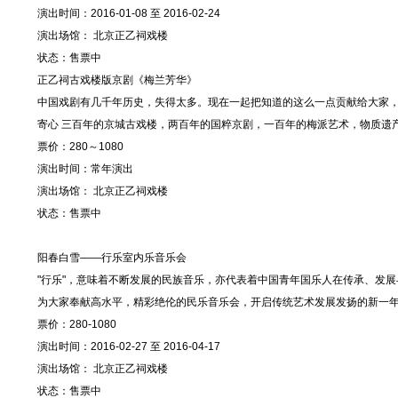
演出时间：2016-01-08 至 2016-02-24
演出场馆： 北京正乙祠戏楼
状态：售票中
正乙祠古戏楼版京剧《梅兰芳华》
中国戏剧有几千年历史，失得太多。现在一起把知道的这么一点贡献给大家，将
寄心 三百年的京城古戏楼，两百年的国粹京剧，一百年的梅派艺术，物质遗
票价：280～1080
演出时间：常年演出
演出场馆： 北京正乙祠戏楼
状态：售票中
阳春白雪——行乐室内乐音乐会
"行乐"，意味着不断发展的民族音乐，亦代表着中国青年国乐人在传承、发展
为大家奉献高水平，精彩绝伦的民乐音乐会，开启传统艺术发展发扬的新一年
票价：280-1080
演出时间：2016-02-27 至 2016-04-17
演出场馆： 北京正乙祠戏楼
状态：售票中