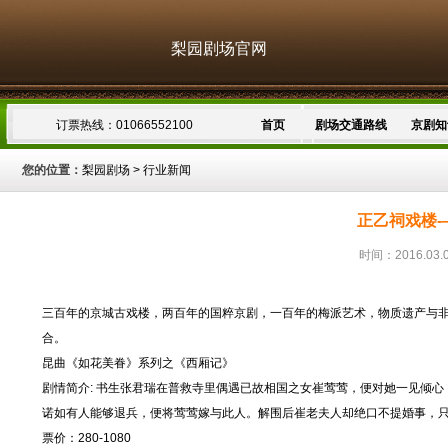
梨园剧场官网
订票热线：01066552100
首页
剧场交通路线
京剧知
您的位置：
梨园剧场
>
行业新闻
正乙祠戏楼-
时间：2016.03.
三百年的京城古戏楼，两百年的国粹京剧，一百年的梅派艺术，物质遗产与
合。
昆曲《如花美眷》系列之《西厢记》
剧情简介: 书生张君瑞在普救寺里偶遇已故相国之女崔莺莺，便对她一见倾
诺如有人能够退兵，便将莺莺嫁与此人。解围后崔老夫人却绝口不提婚事，
票价：280-1080