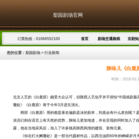
梨园剧场官网
订票热线：01066552100
首页
剧场交通路线
京剧知
您的位置：
梨园剧场
>
行业新闻
陕味儿《白鹿原
时间：2016.02.
北京人艺的《白鹿原》颇受大众认可，但陕西人艺似乎并不惧怕“中国戏剧最
珊处》《白鹿原》将于今年3月进京演出。
两部《白鹿原》用的都是著名编剧孟冰的剧本，到底会有什么差别呢？孟
演员们则在语言上有天然的优势，陕味儿更加地道，并在呈现的同时加入了
露，他在当地采风后，加入了许多独具陕西风情的建筑、装饰元素。
《你在灯火阑珊处》是一部当代题材作品，以西北油田60年的峥嵘岁月为背