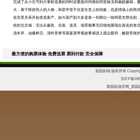
完成了从小乞丐到大掌柜逆袭的同时还要面对同僚的同室操戈和栽赃嫁祸，
大，善于暗箭伤人的人物，和栾学堂不仅是生意上的劲敌，也是情场上的死
皇宫里关系开始变卖家产。如今国产剧大多是靠一到两位一线明星支撑全剧，
前的北京城，无论从服装、化装、道具、场景都事无巨细地展现出真实的老
汤冬笋、油爆鲜贝、清炸里脊等国宴菜带着故事感进入观众眼帘，酸甜苦辣的
最方便的购票体验 免费送票 票到付款 安全保障
梨园剧场 版权所有 Copyrig
京ICP备09
梨园剧场官网_梨园