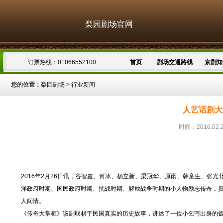
梨园剧场官网
订票热线：01066552100
首页
剧场交通路线
京剧知
您的位置：
梨园剧场
>
行业新闻
人艺话剧大
时间：2016.02.
2016年2月26日讯，谷智鑫、何冰、杨立新、梁冠华、原雨、韩童生、张光
洋政府时期、国民政府时期、抗战时期、解放战争时期的小人物励志传奇，
人间情。
《传奇大掌柜》该剧取材于民国真实的历史故事，讲述了一位小乞丐出身的饭庄