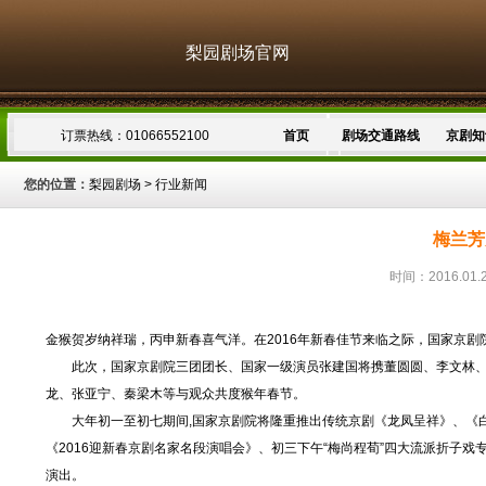
梨园剧场官网
订票热线：01066552100
首页
剧场交通路线
京剧知
您的位置：
梨园剧场
>
行业新闻
梅兰芳
时间：2016.01.
金猴贺岁纳祥瑞，丙申新春喜气洋。在2016年新春佳节来临之际，国家京剧
此次，国家京剧院三团团长、国家一级演员张建国将携董圆圆、李文林、
龙、张亚宁、秦梁木等与观众共度猴年春节。
大年初一至初七期间,国家京剧院将隆重推出传统京剧《龙凤呈祥》、《白
《2016迎新春京剧名家名段演唱会》、初三下午“梅尚程荀”四大流派折子
演出。