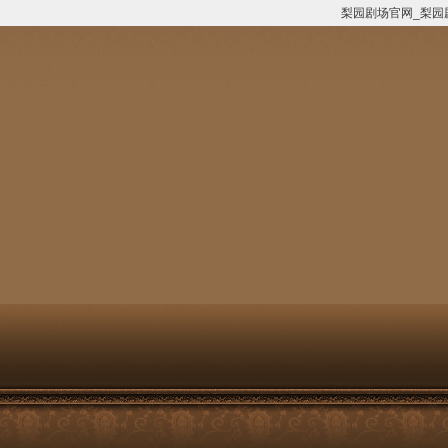
梨园剧场官网_梨园