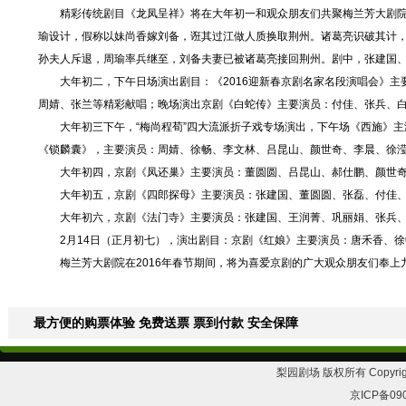
精彩传统剧目《龙凤呈祥》将在大年初一和观众朋友们共聚梅兰芳大剧院
瑜设计，假称以妹尚香嫁刘备，诳其过江做人质换取荆州。诸葛亮识破其计
孙夫人斥退，周瑜率兵继至，刘备夫妻已被诸葛亮接回荆州。剧中，张建国
大年初二，下午日场演出剧目：《2016迎新春京剧名家名段演唱会》主
周婧、张兰等精彩献唱；晚场演出京剧《白蛇传》主要演员：付佳、张兵、
大年初三下午，“梅尚程荀”四大流派折子戏专场演出，下午场《西施》主
《锁麟囊》，主要演员：周婧、徐畅、李文林、吕昆山、颜世奇、李晨、徐
大年初四，京剧《凤还巢》主要演员：董圆圆、吕昆山、郝仕鹏、颜世奇
大年初五，京剧《四郎探母》主要演员：张建国、董圆圆、张磊、付佳、
大年初六，京剧《法门寺》主要演员：张建国、王润菁、巩丽娟、张兵、
2月14日（正月初七），演出剧目：京剧《红娘》主要演员：唐禾香、徐
梅兰芳大剧院在2016年春节期间，将为喜爱京剧的广大观众朋友们奉上
最方便的购票体验 免费送票 票到付款 安全保障
梨园剧场 版权所有 Copyrig
京ICP备09