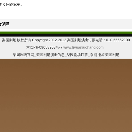
ＦＣ问鼎冠军。
全保障
梨园剧场 版权所有 Copyright 2012-2013 梨园剧场演出订票电话：010-66552100
京ICP备09058903号-7
www.liyuanjuchang.com
梨园剧场官网_梨园剧场演出信息_梨园剧场订票_京剧-北京梨园剧场