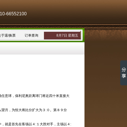
-66552100
关于退/换票
订单查询
8月7日 星期五
任意球，保利尼奥距离球门将近四十米直接大
望月，为恒大将比分扩大为３:０。第８９分
就是首先在客场以４:１大胜对手，主场以４: