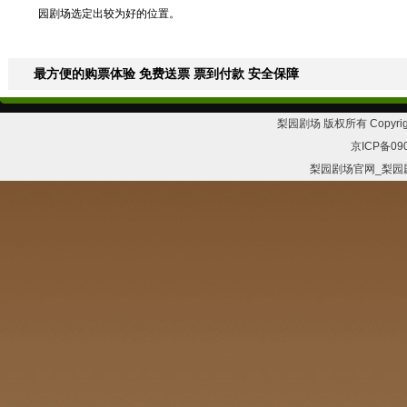
园剧场选定出较为好的位置。
最方便的购票体验 免费送票 票到付款 安全保障
梨园剧场 版权所有 Copyrig
京ICP备09
梨园剧场官网_梨园