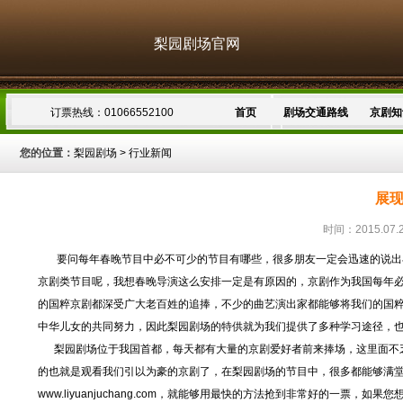
梨园剧场官网
订票热线：01066552100
首页
剧场交通路线
京剧知
您的位置：
梨园剧场
>
行业新闻
展
时间：2015.07.
要问每年春晚节目中必不可少的节目有哪些，很多朋友一定会迅速的说出小
京剧类节目呢，我想春晚导演这么安排一定是有原因的，京剧作为我国每年
的国粹京剧都深受广大老百姓的追捧，不少的曲艺演出家都能够将我们的国
中华儿女的共同努力，因此梨园剧场的特供就为我们提供了多种学习途径，
梨园剧场位于我国首都，每天都有大量的京剧爱好者前来捧场，这里面不乏
的也就是观看我们引以为豪的京剧了，在梨园剧场的节目中，很多都能够满
www.liyuanjuchang.com
，就能够用最快的方法抢到非常好的一票，如果您