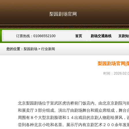
梨园剧场官网
订票热线：01066552100
首页
剧场交通路线
京剧知
您的位置：
梨园剧场
>
行业新闻
梨园剧场官网|
时间：2026.02.
北京梨园剧场位于宣武区虎坊桥前门饭店内。由北京京剧院与
和展卖厅３部分组成。演出厅由剧场舞台和观众席组成，舞台
周围有８个大型京剧脸谱和１４出戏目的京剧人物彩绘屏风，
尝到各种北京小吃和名茶。展示厅内有京剧艺术２００余年发