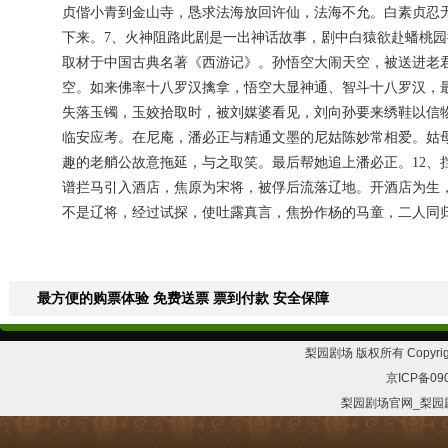
贞偕小青到金山寺，恳求法海放回许仙，法海不允。白素贞忍
下来。7、火神阻路此剧是一出神话故事，剧中白猿欲赴蟠桃
取材于中国古典名著《西游记》。孙悟空大闹天空，被送进老
空。如来佛率十八罗汉擒拿，悟空大显神通、智斗十八罗汉，
失落玉镯，玉姣拾取时，被刘媒婆看见，刘向孙要来绣鞋以信
临安应考。在尼庵，潘必正与精通文墨的尼姑陈妙常相爱。姑
趣的老艄公故意拖延，与之取笑。最后帮她追上潘必正。12
谱拦马引入酒店，焦原为宋将，被俘后流落辽地。开酒店为生
不是辽将，经过试探，使吐露真言，焦扮作杨的马童，二人同
最方便的购票体验 免费送票 票到付款 安全保障
梨园剧场 版权所有 Copyrig
京ICP备09
梨园剧场官网_梨园