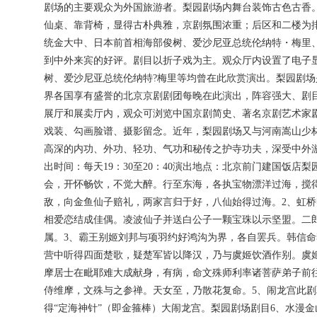
剧场的主要观众为外国旅游者。梨园剧场内舞台装饰古色古香
仙桌、靠背椅，显得古朴典雅，京剧氛围浓重；后区和二楼为排
统金大中、日本前首相海部俊树、爱沙尼亚总统伦纳特・梅里
到中外来宾的好评。剧目以折子戏为主。观众厅内设置了电子
树、爱沙尼亚总统伦纳特?梅里等均曾在此欣赏演出。梨园剧
界各国享有盛誉的北京京剧剧团每晚在此演出，阵容强大、剧
展厅和展卖厅内，观众可浏览中国京剧简史、著名京剧艺术家
戏装、勾画脸谱、摄影留念。近年，梨园剧场又与河南嵩山少
高深的内功、外功、轻功、气功和秘传之护寺功夫，深受中外
出时间：每天19：30至20：40演出地点：北京前门建国饭店梨园剧
会，开怀畅饮，不觉大醉。行至东海，各执宝物漂洋过海，搅
敌，向金鱼仙子赔礼，两家言归于好，八仙始得过海。2、虹
相爱恋结成佳偶。凌波仙子并送白公子一颗宝珠以示坚盟。二
属。3、霸王别姬刘邦与项羽约好鸿沟为界，各自罢兵。韩信
营中听得四面楚歌，疑楚军皆以降汉，乃与虞姬饮酒作别。虞
摩居士在毗耶难大成献身，有病，命文殊师利率诸菩萨弟子前
侍维摩，文殊与之参禅。天女至，乃散花复命。5、闹龙宫此
得“定海神针”（即金箍棒）大闹龙宫。梨园剧场剧目6、水漫