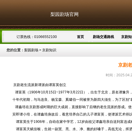
梨园剧场官网
订票热线：01066552100
首页
剧场交通路线
京剧知
您的位置：
梨园剧场
>
京剧知识
京剧
时间：2025.04.
京剧老生流派新谭派由谭富英创立
谭富英（1906年10月15日~1977年3月22日），出生于北京，原名谭
十年代初期，与马连良、杨宝森、奚啸伯一同被誉为新四大须生，为了区别“老
谭鑫培在京剧形成时期的巨大成就，直接影响了后继的老生流派的形成。使
宾即谭小培，在谭鑫培身故后，着意培养自己的儿子谭富英，使谭派艺术得以
谭富英生于1906年，自幼在家中学艺，12岁由祖父谭鑫培亲自送到富连
谭富英天赋佳喉，生就一副宽、亮、水、净、脆的好嗓子，高低无论，挥洒