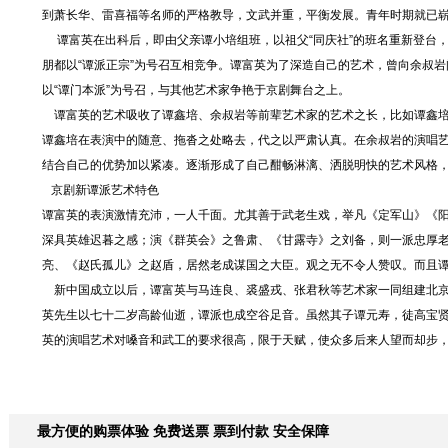
到萧长华、雷喜福等名师的严格教导，文武并重，平衡发展。青年时期就已
谭富英在出科后，即由父亲谭小培组班，以祖父“同庆社”的班名重新登台
朋都以“谭派正宗”为号召互相竞争。谭富英为了深造自己的艺术，曾向余叔
以“谭门本派”为号召，与其他艺术家争艳于京剧舞台之上。
谭富英的艺术吸收了谭鑫培、余叔岩等前辈艺术家的艺术之长，比如谭鑫培
谭鑫培在表演中的随意、拖沓之处略去，代之以严肃认真。在余叔岩的演唱艺
结合自己的优势加以紧凑。逐渐形成了自己酣畅淋漓、洒脱明快的艺术风格，
京剧新谭派艺术特色
谭富英的表演激情充沛，一人千面。尤其善于武老生戏，举凡《定军山》《
深具英雄迟暮之感；演《群英会》之鲁肃、《甘露寺》之刘备，则一派忠厚
亮、《赵氏孤儿》之赵盾，居然老成谋国之大臣。观之无不令人赞叹。而且
新中国成立以后，谭富英与马连良、裘盛戎、张君秋等艺术家一同组建北京京
英先生以七十二岁高龄仙逝，谭派也成空谷足音。虽然其子谭元寿，徒高宝
英的演唱艺术对嗓音和武工的要求很高，限于天赋，使众多后来人望而却步
最方便的购票体验 免费送票 票到付款 安全保障