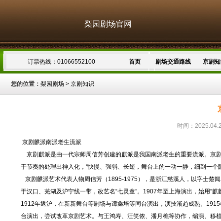
梨园剧场官网
订票热线：01066552100
首页
剧场交通路线
京剧知
您的位置：
梨园剧场
>
京剧知识
时间：2025.04.
京剧麒派南派老生流派
京剧麒派是由一代宗师周信芳创建的麒派是我国南派老生的重要流派。京剧界常
于节奏的处理出神入化，“快慢、强弱、长短，舞台上的一动一静，细到一个
京剧麒派艺术代表人物周信芳（1895-1975），是浙江慈溪人，以字士
于汉口、芜湖及沪宁线一带，改艺名“七灵童”。1907年至上海演出，始用
1912年返沪，在新新舞台等剧场与谭鑫培等同台演出，演技渐趋成熟。19
台演出，尝试改革京剧艺术。与王鸿寿、汪笑侬、潘月樵等协作，编演、移