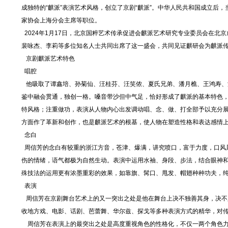
成独特的“麒派”表演艺术风格，创立了京剧“麒派”。中华人民共和国成立
家协会上海分会主席等职位。
2024年1月17日，北京国粹艺术传承促进会麒派艺术研究专业委员会在
裴咏杰、李莉等多位知名人士共同出席了这一盛会，共同见证麒研会为麒派
京剧麒派艺术特色
唱腔
他吸取了谭鑫培、孙菊仙、汪桂芬、汪笑侬、夏氏兄弟、潘月樵、王鸿寿、
鉴中融会贯通，独创一格。嗓音带沙但中气足，恰好形成了麒派的基本特色，
特风格；注重做功，表演从人物内心出发调动唱、念、做、打全部予以充分
方面作了革新和创作，也是麒派艺术的根基，使人物在塑造性格和表达感情
念白
周信芳的念白有较重的浙江方音，苍津、爆满，讲究喷口，富于力度，口风
伤的情绪，语气都极为自然生动。表演中运用水袖、身段、步法，结合眼神
殊技法的运用更有浓墨重彩的效果，如靠旗、髯口、甩发、帽翅种种功夫，
表演
周信芳在京剧舞台艺术上的又一突出之处是他在舞台上决不独善其身，决不
收地方戏、电影、话剧、芭蕾舞、华尔兹、探戈等多种表演方式的精华，对
周信芳在表演上的最突出之处是高度重视角色的性格化，不仅一两个角色力