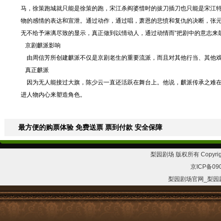
马，徐策跑城就只能是徐策的跑，宋江杀阎婆惜时的拔刀插刀也只能是宋江
物的感情的表达和宣泄。通过动作，通过唱，萧恩的悲愤和复仇的决断，张
无不给予淋漓尽致的显示，真正做到以情动人，通过动情而“把剧中的意志来鼓
京剧麒派影响
由周信芳所创建麒派不仅是京剧老生的重要流派，而且对其他行当、其他戏
真正麒派
因为无人能接过大旗，陈少云一直还活跃在舞台上。他说，麒派传承之难在
进人物内心来塑造角色。
最方便的购票体验 免费送票 票到付款 安全保障
梨园剧场 版权所有 Copyrig
京ICP备09
梨园剧场官网_梨园