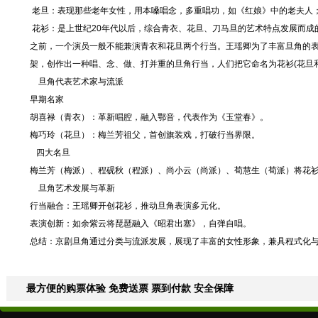
老旦：表现那些老年女性，用本嗓唱念，多重唱功，如《红娘》中的老夫人
花衫：是上世纪20年代以后，综合青衣、花旦、刀马旦的艺术特点发展而成
之前，一个演员一般不能兼演青衣和花旦两个行当。王瑶卿为了丰富旦角的
架，创作出一种唱、念、做、打并重的旦角行当，人们把它命名为花衫(花旦
旦角代表艺术家与流派
‌早期名家
胡喜禄（青衣）：革新唱腔，融入鄂音，代表作为《玉堂春》。
梅巧玲（花旦）：梅兰芳祖父，首创旗装戏，打破行当界限。
四大名旦
梅兰芳（梅派）、程砚秋（程派）、尚小云（尚派）、荀慧生（荀派）将花
旦角艺术发展与革新
‌行当融合‌：王瑶卿开创花衫，推动旦角表演多元化。
‌表演创新‌：如余紫云将琵琶融入《昭君出塞》，自弹自唱。
‌总结‌：京剧旦角通过分类与流派发展，展现了丰富的女性形象，兼具程式化
最方便的购票体验 免费送票 票到付款 安全保障