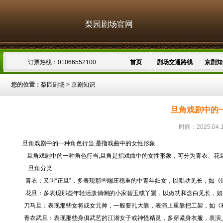
梨园剧场官网
订票热线：01066552100
首页
剧场交通路线
京剧知
您的位置：
梨园剧场
>
京剧知识
旦角戏剧中的
时间：2025.04.
旦角戏剧中的一种角色行当,是指戏曲中的女性形象
旦角戏剧中的一种角色行当,旦角是指戏曲中的女性形象，可分为青衣、花旦
旦角分类
青衣：又叫“正旦”，多表现那些端庄稳重的中青年妇女，以唱功见长，如《
花旦：多表现那些年轻活泼俏俐的小家碧玉或丫鬟，以做功和念白见长，如
刀马旦：表现那些女将或女元帅，一般要扎大靠，表演上重靠把工架，如《
青衣武旦：表现那些身俱武艺的江湖女子或神怪精灵，多穿紧身衣服，表演