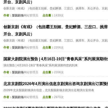
开台、京剧风云）
创新京剧《有戏》（包括霸王别姬、贵妃醉酒、三岔口、挑滑车、关公开台、京剧
作者：
梨园剧场
网站管理员
点击量：
1439次
创新京剧《有戏》（包括霸王别姬、贵妃醉酒、三岔口、挑滑
开台、京剧风云）
创新京剧《有戏》（包括霸王别姬、贵妃醉酒、三岔口、挑滑车、关公开台、京剧
作者：
梨园剧场
网站管理员
点击量：
2206次
国家大剧院演出预告 | 4月16日-19日“青春风采”系列展演期
演出预告 | 4月16日-19日“青春风采”系列展演期待您的到来
作者：
梨园剧场
网站管理员
点击量：
2206次
北京京剧院2026年4月演出信息京剧演出咨询京剧演出订票预
2026年北京梨园剧场演出信息，北京梨园剧场京剧演出近期演出安排表
作者：
梨园剧场
网站管理员
点击量：
2970次