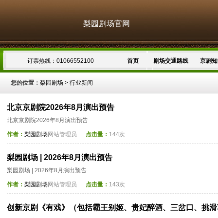
梨园剧场官网
订票热线：01066552100
首页
剧场交通路线
京剧知
您的位置：
梨园剧场
>
行业新闻
北京京剧院2026年8月演出预告
北京京剧院2026年8月演出预告
作者：
梨园剧场
网站管理员
点击量：
144次
梨园剧场 | 2026年8月演出预告
梨园剧场 | 2026年8月演出预告
作者：
梨园剧场
网站管理员
点击量：
143次
创新京剧《有戏》（包括霸王别姬、贵妃醉酒、三岔口、挑滑