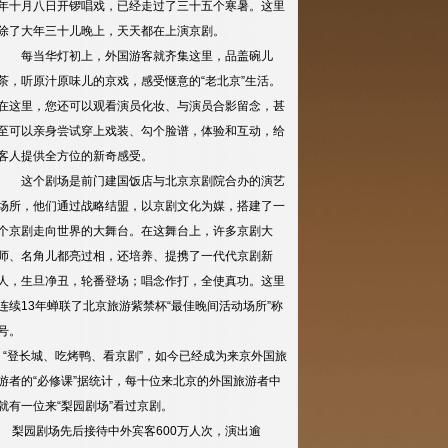
年十月八日开锣唱戏，已经走过了三十五个寒暑。这里
除了大年三十儿晚上，天天都在上演京剧。
每当华灯初上，外国游客就齐集这里，品盖碗儿
茶，听原汁原味儿的京戏，感受惬意的“老北京”生活。
在这里，您还可以观看演员化妆、与演员合影留念，甚
至可以亲身尝试穿上戏装、勾个脸谱，体验和互动，给
客人提供全方位的新奇感受。
这个剧场是前门建国饭店与北京京剧院合办的演艺
场所，他们通过战略结盟，以京剧文化为媒，搭建了一
个京剧走向世界的大舞台。在这舞台上，许多京剧大
师、名角儿都亮过相，还培养、提携了一代代京剧新
人，生旦净丑，轮番登场；唱念作打，全使真功。这里
连续13年蝉联了北京旅游紫禁杯“最佳晚间活动场所”称
号。
“登长城、吃烤鸭、看京剧”，如今已经成为来京外国旅
游者的“必修课”据统计，每十位来北京的外国旅游者中
就有一位来“梨园剧场”看过京剧。
梨园剧场先后接待中外宾客600万人次，演出逾