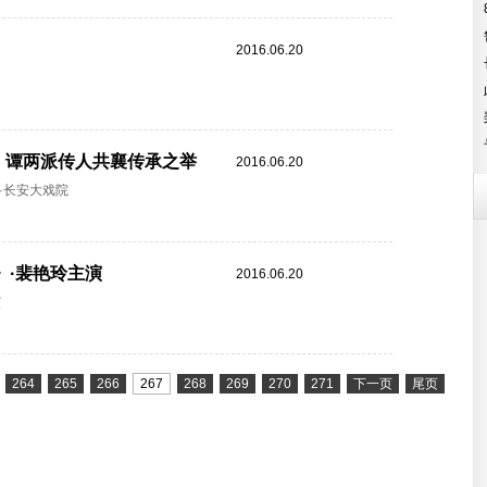
2016.06.20
梅、谭两派传人共襄传承之举
2016.06.20
·长安大戏院
》·裴艳玲主演
2016.06.20
演
264
265
266
267
268
269
270
271
下一页
尾页