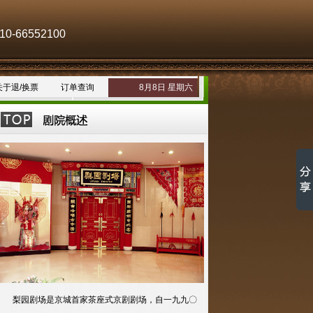
-66552100
关于退/换票
订单查询
8月8日 星期六
梨园剧场是京城首家茶座式京剧剧场，自一九九〇