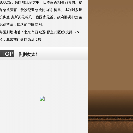
8600场，韩国总统金大中、日本前首相海部俊树、秘
鲁总统藤森、爱沙尼亚总统伦纳特·梅里、比利时参议
长佛兰 克斯瓦伦等几十位国家元首、政府要员都曾在
此观赏举世闻名的中国京剧
。
梨园剧场地址：北京市西城区(原宣武区)永安路175
号，北京前门建国饭店 1层